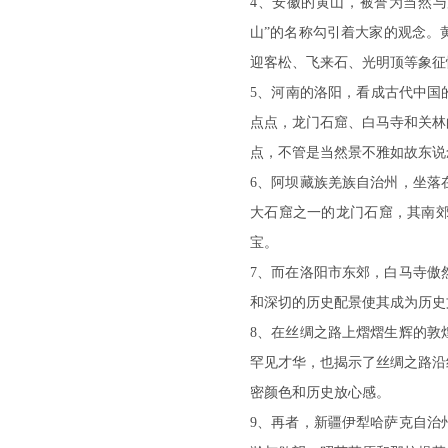
4、安徽的黄山，被誉为当然
山”的名称勾引着大家的观念。
迎客松、飞来石、光明顶等象征
5、河南的洛阳，看成古代中国
点点，龙门石窟、白马寺和关林
点，不管是当然景不雅如故东说
6、阿坝藏族羌族自治州，坐落
大石窟之一的龙门石窟，其南
宝。
7、而在洛阳市东郊，白马寺傲
和深切的历史配景使其成为历史
8、在丝绸之路上熠熠生辉的敦
罕见才华，也揭示了丝绸之路沿
密颜色和历史放心感。
9、再者，新疆伊犁哈萨克自治