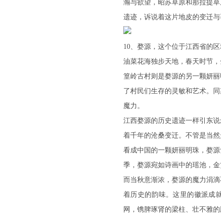
瀚与欲望，昭苏草原和那拉提草
遗迹，诉说着这片地皮的变迁与
10、婺源，这个位于江西省的
油菜花海独步天地，春天时节，
篁岭古村则是婺源的另一颗妍丽
了村民们生存的灵敏和艺术。同
魔力。
江西婺源的历史遗迹一样引东说
着千年的沧桑变迁。不管是当然
看成中国的一颗妍丽明珠，婺源
季，婺源宛如诗画中的瑶池，金
而当秋意渐浓，婺源的魔力涓滴
着历史的韵味。这里的徽派成就
网，镌脾琢肾的梁柱、壮不雅的