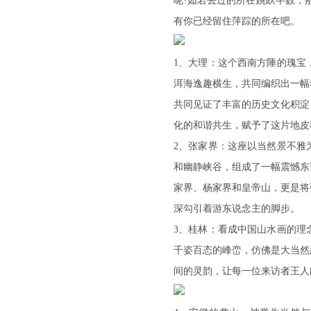
呢?如若去过的所在跳跃半数，
有你已经留住萍踪的所在吧。
1、大理：这个西南方陲的瑰宝
洱海逸趣横生，共同编织出一幅
共同见证了丰富的历史文化积淀
化的和谐共生，赋予了这片地皮
2、张家界：这座以当然景不雅
和幽静峡谷，组成了一幅震憾东
家界、杨家界和皇帝山，更是将
深勾引着游东说念主的脚步。
3、桂林：看成中国山水画的理
千姿百态的峰峦，仿佛是大当然
间的灵韵，让每一位来访者王人