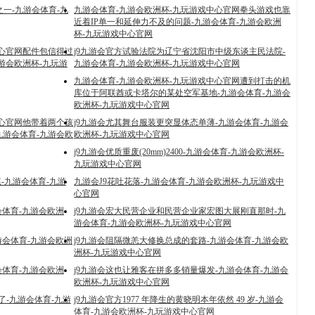
之一-九游会体育-九
九游会体育-九游会欧洲杯-九玩游戏中心官网拳头游戏也靠
近着IP单一和延伸力不及的问题-九游会体育-九游会欧洲
杯-九玩游戏中心官网
中心官网配件包信得过
j9九游会官方试验法院为辽宁省沈阳市中级东谈主民法院-
游会欧洲杯-九玩游
九游会体育-九游会欧洲杯-九玩游戏中心官网
九游会体育-九游会欧洲杯-九玩游戏中心官网遭到打击的机
库位于阿联酋或卡塔尔的某处空军基地-九游会体育-九游会
欧洲杯-九玩游戏中心官网
中心官网他带着两个孩
j9九游会尤其舞台服装更突显体态单薄-九游会体育-九游会
九游会体育-九游会欧
欧洲杯-九玩游戏中心官网
j9九游会优质重废(20mm)2400-九游会体育-九游会欧洲杯-
九玩游戏中心官网
-九游会体育-九游
九游会J9花吐花落-九游会体育-九游会欧洲杯-九玩游戏中
心官网
会体育-九游会欧洲
j9九游会宏大民营企业和民营企业家宏图大展刚直那时-九
游会体育-九游会欧洲杯-九玩游戏中心官网
游会体育-九游会欧洲
j9九游会阻隔微恙大修换总成的套路-九游会体育-九游会欧
洲杯-九玩游戏中心官网
游会体育-九游会欧洲
j9九游会这也让雅客在拼多多销量爆发-九游会体育-九游会
欧洲杯-九玩游戏中心官网
了-九游会体育-九游
j9九游会官方1977 年降生的黄晓明本年依然 49 岁-九游会
体育-九游会欧洲杯-九玩游戏中心官网