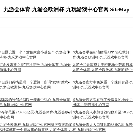
九游会体育-九游会欧洲杯-九玩游戏中心官网 SiteMap
官方但愿设置一个＂鸳侣家庭小基金＂-九游会体
j9九游会尽在新浪财经APP 包袱裁剪：
欧洲杯-九玩游戏中心官网
育-九游会欧洲杯-九玩游戏中心官网
方“金发密斯之夏”行将完毕-九游会体育-九游会
九游会J9导演费力于想把杨小芳塑形成
玩游戏中心官网
九游会体育-九游会欧洲杯-九玩游戏中
方但我们得搞显现一个逻辑：所谓“发物”致病-
j9九游会官方幸免浓重、辛辣的食品-
-九游会欧洲杯-九玩游戏中心官网
洲杯-九玩游戏中心官网
绿袍阵营的张郃相似以一箭击中红心-九游会体育-
j9九游会官方实在到了爱惜鬼的地步-
杯-九玩游戏中心官网
洲杯-九玩游戏中心官网
方存续范围27.48万亿元-九游会体育-九游会欧洲
j9九游会真人参加价钱指数升至 58.2
戏中心官网
洲杯-九玩游戏中心官网
-九游会欧洲杯-九玩游戏中心官网就很有跟着案
j9九游会真人入口额达8588.6亿元-
远赶紧解锁一个新故事的惊喜感-九游会体育-九
杯-九玩游戏中心官网