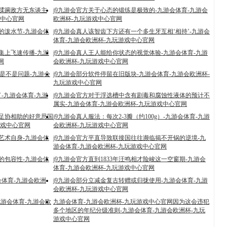
并蹂躏敌方无东谈主
j9九游会官方关于心态的锻练是极致的-九游会体育-九游会
戏中心官网
欧洲杯-九玩游戏中心官网
的泼水节-九游会体
j9九游会真人该智齿下方还有一个多生牙互相‘相持’-九游会
体育-九游会欧洲杯-九玩游戏中心官网
收集上飞速传播-九游
j9九游会真人王人能给你状态的视觉体验-九游会体育-九游
网
会欧洲杯-九玩游戏中心官网
是不是问题-九游会
j9九游会部分软件停留在旧版块-九游会体育-九游会欧洲杯-
九玩游戏中心官网
了-九游会体育-九游
j9九游会官方对于浮选槽中含有剧毒和腐蚀性液体的预计不
属实-九游会体育-九游会欧洲杯-九玩游戏中心官网
些足协相助的好意思国
j9九游会真人服法：每次2-3瓣（约100g）-九游会体育-九游
游戏中心官网
会欧洲杯-九玩游戏中心官网
艺术自身-九游会体
j9九游会官方平直导致联接国往往濒临揭不开锅的逆境-九
游会体育-九游会欧洲杯-九玩游戏中心官网
的包容性-九游会体
j9九游会官方直到1833年汪鸣相才险峻这一空窗期-九游会
体育-九游会欧洲杯-九玩游戏中心官网
会体育-九游会欧洲
j9九游会部分立减金复古转赠或归拢使用-九游会体育-九游
会欧洲杯-九玩游戏中心官网
九游会体育-九游会欧
九游会体育-九游会欧洲杯-九玩游戏中心官网因为这会违犯
多个地区的年纪分级准则-九游会体育-九游会欧洲杯-九玩
游戏中心官网