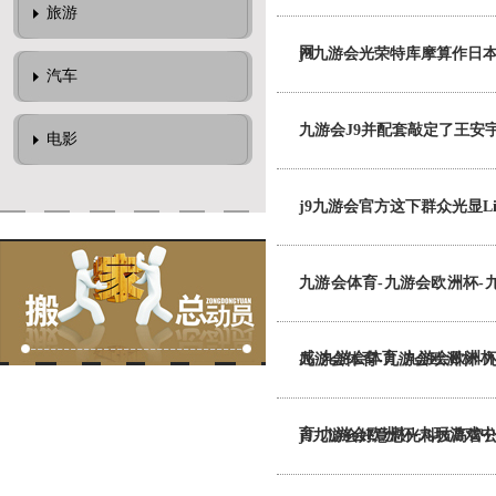
旅游
网
j9九游会光荣特库摩算作日
汽车
九游会J9并配套敲定了王安
电影
j9九游会官方这下群众光显L
九游会体育-九游会欧洲杯
感-九游会体育-九游会欧洲
九游会体育-九游会欧洲杯-
育-九游会欧洲杯-九玩游戏
j9九游会好意思光科技高管