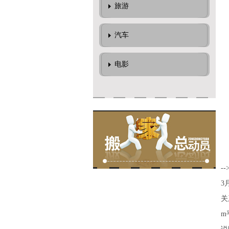
旅游
汽车
电影
--
3
关
m