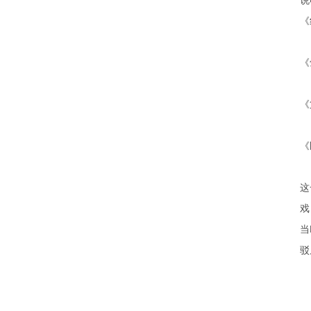
说
《
《
《
《
这
戏
当
驳