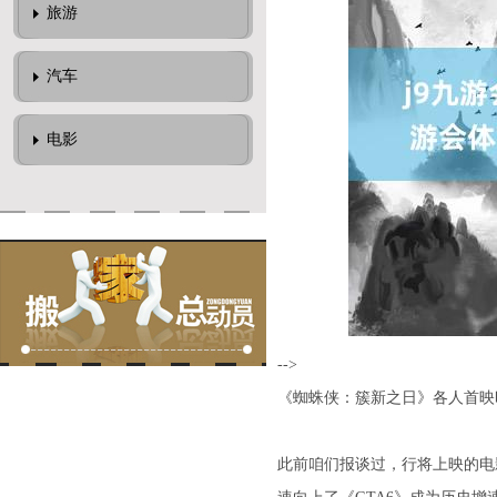
旅游
汽车
电影
-->
《蜘蛛侠：簇新之日》各人首映时
此前咱们报谈过，行将上映的电