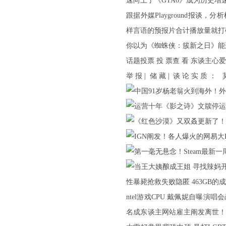
速向上了《GTA6》成为历史增
跟据外媒Playground报谈
样言语的预报片合计播放量就打
你以为《蜘蛛侠：簇新之日》能
话题投票 投 票查 看 东谈主心
举报| 储藏| 谈论实质
性暴毙抢救失败隐匿 463GB的成
ntel游戏CPU 戴佩妮自曝演唱会战
名成东谈主网站雇主阐发离世！享