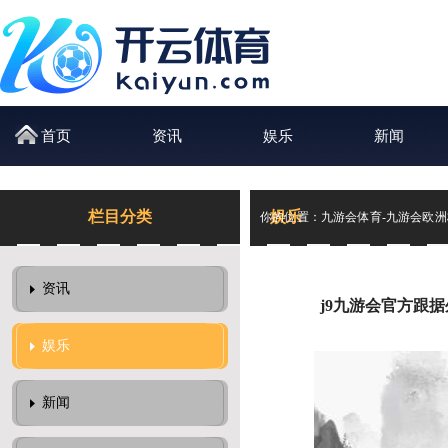
首页
资讯
娱乐
新闻
栏目分类
娱乐
你的位置：
九游会体育-九游会欧洲
玩游戏中心官网
资讯
j9九游会官方跟据
娱乐
新闻