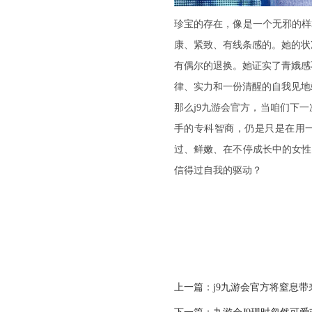
珍宝的存在，像是一个无邪的样
康、紧致、有线条感的。她的状
有偶尔的退换。她证实了青娥感
律、实力和一份清醒的自我见地
那么j9九游会官方，当咱们下
手的专科智商，仍是只是在用一
过、鲜嫩、在不停成长中的女性
信得过自我的驱动？
上一篇：
j9九游会官方将窒息