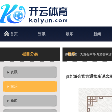
首页
资讯
娱乐
新闻
栏目分类
娱乐
你的位置：
九游会体育-九游会欧洲
九游会欧洲杯-九玩游戏中心官网
资讯
j9九游会官方通盘东说念
娱乐
新闻