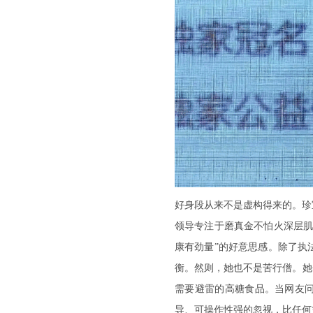
好身段从来不是虚构得来的。珍
领导专注于磨真金不怕火深层肌
康有劲量”的好意思感。除了执
衡。然则，她也不是苦行僧。她
需要避雷的高糖食品。当网友问
导、可操作性强的忽视，比任何