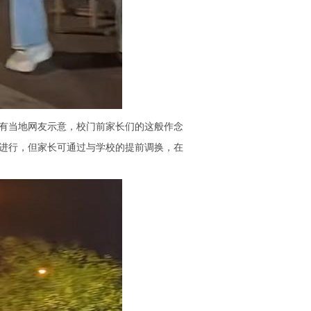
布。有当地网友示意，校门前家长们的这般作念
进行，但家长可通过与学校的提前调换，在