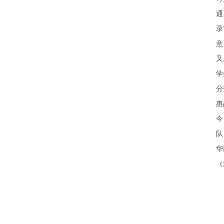
通
录
意
又
学
分
惠
今
队
华
（