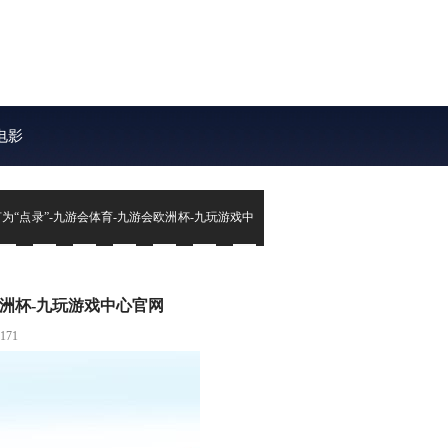
电影
何为“点录”-九游会体育-九游会欧洲杯-九玩游戏中
欧洲杯-九玩游戏中心官网
171